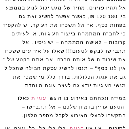
אל תהיו פזיזים
.
מחיר של מגש יכול לנוע בממוצע
בין 120-180
₪
,
כאשר אפשר להשיג זאת גם
בפחות כסף,
אך אל תשכחו את העיקר
,
יש להקפיד
כי לחברה המתמחה בייצור העוגיות
,
או לעיתים
קרובות – לאישה המתמחה
–
יש ניסיון
.
אל
תתביישו לבקש לטעום!!! שאלו על אירועים ששכרו
את שירותיה של אותה חברה
.
אם אתם בקטע של "
אין לנו כסף"
–
תנסו להשיג עסקת חבילה שתכלול
גם את עוגת הכלולות
.
בדרך כלל מי שמכין את
מגשי העוגיות יודע גם לעצב עוגה מיוחדת
.
במידה ונכחתם באירוע בו הוגשו
עוגיות
כאלו
והטעם עדיין בדמיון שלכם
–
אל תתביישו
–
התקשרו לבעלי האירוע לקבל מספר טלפון
.
לסיכום
–
אין אין
חגיגה
,
בלי בלי בלי בלי עוגה ואין