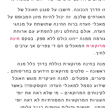
זו הדרך הנכונה
.
חישבו על סגנון האוכל של
האורחים שלכם
.
זה יכול להיות מזון המבוסס על
מאכלי העדה ברוח החינה שתושתת על מנהגי
העדה
,
אולם בהחלט ניתן להפתיע עם ארוחת
גורמה ממנה ייהנו כולם ללא ספק
.
בטקס
חינה
מרוקאית
המאכלים הם די צפויים אך ערבים
לחיך
.
מנה בחינה מרוקאית כוללת בדרך כלל מנה
ראשונה
–
סלטים מרוקאים הידועים בחריפותם
,
סיגרים
,
פסטלים
.
למנה העיקרית מוגש האוכל
שידוע כסמל למאכלי העדה
:
הקוסקוס!!! באשר
לקינוחים המרוקאים
–
מי שלא ראה את יופי
העוגיות המרוקאיות המסורתיות לא ראה יופי
מימיו
…
מגשים גדולים עטופים בנייר צלופן