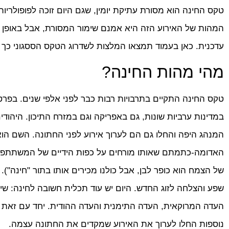
טקס החינה הוא מסורת עתיקת יומין, שגם היום זוכה לפופולריו
המהות של האירוע הזה היא אמנם שימור המסורת, אבל באופן טבע
עדכנית. כאן בעמוד תמצאו המלצות לשדרוג הטקס הססגוני כך 
מהי מהות החינה?
טקס החינה התקיים בתרבויות רבות כבר לפני אלפי שנים. בפרט 
במדינות ערביות שונות, גם באפריקה וגם במזרח התיכון. היהודי
המנהג היפה והחלו גם הם לערוך אירוע לפני החתונה. השם ה
האדומה-כתמתם שאותו מורחים על כפות הידיים של המשתתפים
של הצמח הוא כופר לבן, אבל כולנו מכירים אותו בתור "חינה")
שפע והצלחה לזוג החדש. היום יש עוד תכלית חשובה לחינה: שימ
העדה המרוקאית, העדה התימנית והעדה ההודית. יחד עם זאת בז
נוספות החלו לערוך את האירוע שמקדים את החתונה עצמה.