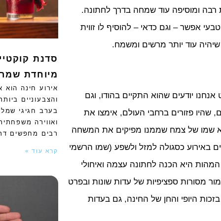
ת רבה ומוסיפה עוד שמחה בדרך לחתונה.
י אפשר – וגם כדאי – להוסיף לו זווית
שיהיה עוד יותר מרשים ומשמח.
סדנת קוקטייל
מיוחדת שמרי
אירוע חינה הוא 
אנחנו יודעים שהוא התקיים בהודו, וגם
והצבעוניים ביותר
בערב חגיגי שמלא
ם, שהיו פזורים ברחבי העולם, אימצו את
ואווירה משפחתית.
וא שמו של צמח שממנו מפיקים את המשחה
רבים מחפשים דר
 באירוע כסגולה למזל ולשפע (שמו הרשמי
קרא עוד »
. המהות היא הכנה לחתונה עצמה ואיחולי
ור מסורות ספציפיות של עדות שונות ובפרט
כות היופי והחן של החינה, גם בעדות