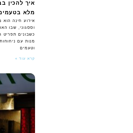
איך להכין בב
מלא בטעמים 
אירוע חינה הוא 
וססגוני, שבו הא
כשבונים תפריט ח
מנות עם ניחוחות 
וטעמים
קרא עוד »